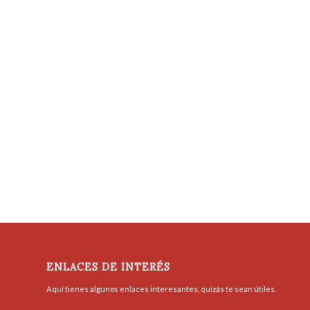
ENLACES DE INTERÉS
Aquí tienes algunos enlaces interesantes, quizás te sean útiles.