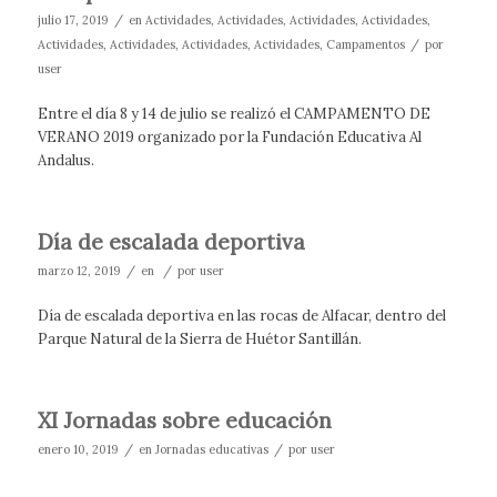
/
julio 17, 2019
en
Actividades
,
Actividades
,
Actividades
,
Actividades
,
/
Actividades
,
Actividades
,
Actividades
,
Actividades
,
Campamentos
por
user
Entre el día 8 y 14 de julio se realizó el CAMPAMENTO DE
VERANO 2019 organizado por la Fundación Educativa Al
Andalus.
Día de escalada deportiva
/
/
marzo 12, 2019
en
por
user
Día de escalada deportiva en las rocas de Alfacar, dentro del
Parque Natural de la Sierra de Huétor Santillán.
XI Jornadas sobre educación
/
/
enero 10, 2019
en
Jornadas educativas
por
user