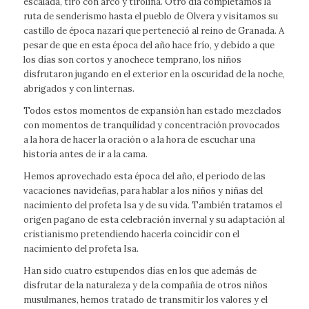
escalada, tiro con arco y tirolina. Otro día completamos la
ruta de senderismo hasta el pueblo de Olvera y visitamos su
castillo de época nazarí que perteneció al reino de Granada. A
pesar de que en esta época del año hace frío, y debido a que
los días son cortos y anochece temprano, los niños
disfrutaron jugando en el exterior en la oscuridad de la noche,
abrigados y con linternas.
Todos estos momentos de expansión han estado mezclados
con momentos de tranquilidad y concentración provocados
a la hora de hacer la oración o a la hora de escuchar una
historia antes de ir a la cama.
Hemos aprovechado esta época del año, el periodo de las
vacaciones navideñas, para hablar a los niños y niñas del
nacimiento del profeta Isa y de su vida. También tratamos el
origen pagano de esta celebración invernal y su adaptación al
cristianismo pretendiendo hacerla coincidir con el
nacimiento del profeta Isa.
Han sido cuatro estupendos días en los que además de
disfrutar de la naturaleza y de la compañía de otros niños
musulmanes, hemos tratado de transmitir los valores y el