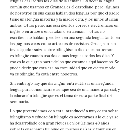
lenguas casi todos los días de la semana. Es decir la lengua
común que usamos en Granada es el castellano, pero, algunos
de nosotros en sus casas hablan dos lenguas por que el padre
tiene una lengua materna y la madre otra, y los niños utilizan
ambas: Otras personas escriben los correos electrónicos en
inglés o en árabe o en catalán o en alemán…; otras no
escriben, no hablan, pero leen en una segunda lengua tanto en
las páginas webs como artículos de revistas. Grossjean , un
investigador suizo sobre bilingüismo dice que una persona
es bilingüe cuando usa dos o más lenguas todos los días. Y
eso es lo que gran parte de los que estamos aquí hacemos. Se
puede decir que esta es una comunidad que en cierto modo
ya es bilingüe. Ya está entre nosotros.
Sin embargo hay que distinguir entre utilizar una segunda
lengua para comunicarse, aunque sea de una manera parcial, y
la educación bilingüe que es el tema de esta parte final del
seminario.
Lo que pretendemos con esta introducción muy corta sobre
bilingüismo y educación bilingüe es acercarnos a lo que ya se
ha desarrollado con gran riqueza en los últimos 40 años
sobre la enseñanza bilingüe en muchos países y, también en