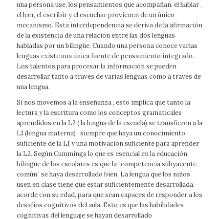
una persona use, los pensamientos que acompañan, el hablar ,
el leer, el escribir y el escuchar provienen de un único
mecanismo. Esta interdependencia se deriva de la afirmación
de la existencia de una relación entre las dos lenguas
habladas por un bilingüe. Cuando una persona conoce varias
lenguas existe una única fuente de pensamiento integrado.
Los talentos para procesar la información se pueden
desarrollar tanto a través de varias lenguas como a través de
una lengua.
Si nos movemos a la enseñanza , esto implica que tanto la
lectura y la escritura como los conceptos gramaticales
aprendidos en la L2 ( la lengua de la escuela) se transfieren a la
L1 (lengua materna) , siempre que haya un conocimiento
suficiente de la L1 y una motivación suficiente para aprender
la L2. Según Cummings lo que es esencial en la educación
bilingüe de los escolares es que la “competencia subyacente
común” se haya desarrollado bien. La lengua que los niños
usen en clase tiene que estar suficientemente desarrollada,
acorde con su edad, para que sean capaces de responder a los
desafíos cognitivos del aula. Esto es que las habilidades
cognitivas del lenguaje se hayan desarrollado