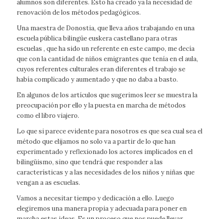
alumnos son diferentes. Esto ha creado ya la necesidad de
renovación de los métodos pedagógicos.
Una maestra de Donostia, que lleva años trabajando en una
escuela pública bilingüe euskera castellano para otras
escuelas , que ha sido un referente en este campo, me decía
que con la cantidad de niños emigrantes que tenía en el aula,
cuyos referentes culturales eran diferentes el trabajo se
había complicado y aumentado y que no daba a basto.
En algunos de los artículos que sugerimos leer se muestra la
preocupación por ello y la puesta en marcha de métodos
como el libro viajero.
Lo que si parece evidente para nosotros es que sea cual sea el
método que elijamos no solo va a partir de lo que han
experimentado y reflexionado los actores implicados en el
bilingüismo, sino que tendrá que responder a las
características y a las necesidades de los niños y niñas que
vengan a as escuelas.
Vamos a necesitar tiempo y dedicación a ello. Luego
elegiremos una manera propia y adecuada para poner en
marcha estas ideas. Es un proceso que nos puede llevar