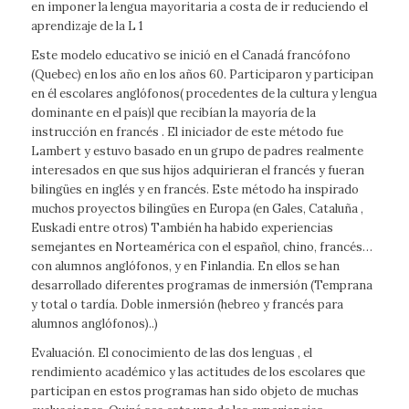
en imponer la lengua mayoritaria a costa de ir reduciendo el
aprendizaje de la L 1
Este modelo educativo se inició en el Canadá francófono
(Quebec) en los año en los años 60. Participaron y participan
en él escolares anglófonos( procedentes de la cultura y lengua
dominante en el país)l que recibían la mayoría de la
instrucción en francés . El iniciador de este método fue
Lambert y estuvo basado en un grupo de padres realmente
interesados en que sus hijos adquirieran el francés y fueran
bilingües en inglés y en francés. Este método ha inspirado
muchos proyectos bilingües en Europa (en Gales, Cataluña ,
Euskadi entre otros) También ha habido experiencias
semejantes en Norteamérica con el español, chino, francés…
con alumnos anglófonos, y en Finlandia. En ellos se han
desarrollado diferentes programas de inmersión (Temprana
y total o tardía. Doble inmersión (hebreo y francés para
alumnos anglófonos)..)
Evaluación. El conocimiento de las dos lenguas , el
rendimiento académico y las actitudes de los escolares que
participan en estos programas han sido objeto de muchas