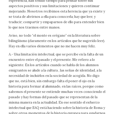
experiencia, han tenido tiempo para pensar sobre sus
aspectos positivos y sus limitaciones y quieren continuar
mejorando. Nosotros recibimos esta herencia que ya existe y
se trata de abrirnos a ella para conocerla; hay que leer, y
traducir; compartir y empaparnos de ello para entender bien
lo que nos traemos entre manos.
Aviso, no todo “el monte es orégano” en la literatura sobre
bilingüismo (claramente en los artículos que he sugerido leer).
Hay en ella varios elementos que no me hacen muy feliz.
A.- Una limitación intelectual, que se percibe en la falta de un
encuentro entre el pasado y el presente. Me refiero a lo
siguiente. En los artículos cuando se habla de los alumnos
emigrantes se alude a la cultura , las señas de identidad, a la
necesidad de incluirlos en la sociedad de acogida. No digo
que no, está bien, sin embargo falta el poner el ojo en la
historia para formar al alumnado, en las raíces, porque como
sabemos el presente se entiende muchas veces conociendo el
pasado y hay formas del pasado que se representan de la
misma manera en la actualidad. En ese sentido el esfuerzo
intelectual que SAQ está haciendo sobre la historia de Roma y
sobre otros momentos de la historia europea para ayudarnos