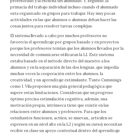
profesorado y la escucha del alumnado. Y, segundo, la
primacía del trabajo individual incluso cuando el alumnado
esta organizado en grupos para trabajar. Hay muy pocas
actividades en las que alumnos o alumnas deban hacer las
cosas juntos para resolver tareas complejas.
El sistema llevado a cabo por muchos profesores no
favorecía el aprendizaje por grupos basado y en proyectos
porque los profesores temían que los alumnos llevados por la
necesidad de comunicarse utilizaran la L1. Este sistema
estaba basado en el método directo del maestro a los
alumnos y en la separación de las dos lenguas, que impedía
muchas veces la cooperación entre los alumnos, la
creatividad, y un aprendizaje estimulante. Tanto Cummings
como I. Vila proponen una guía general pedagógica que
supere estas limitaciones. Consideran que un progreso
óptimo precisa estimulación cognitiva, además, una
motivación propia, intrínseca tiene que existir en las
relaciones entre alumnos y profesores. Para que los
estudiantes funcionen, actúen, se muevan,, articulen se
expresen en un nivel alto en la L2 ( según su curso) necesitan
recibir en clase un apoyo contextual dentro del aprendizaje