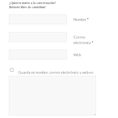
¿Quieres unirte a la conversación?
Siéntete libre de contribuir!
Nombre
*
Correo
electrónico
*
Web
Guarda mi nombre, correo electrónico y web en
este navegador para la próxima vez que comente.