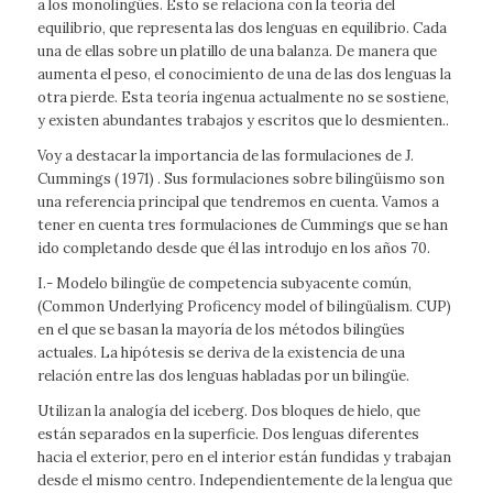
a los monolingües. Esto se relaciona con la teoría del
equilibrio, que representa las dos lenguas en equilibrio. Cada
una de ellas sobre un platillo de una balanza. De manera que
aumenta el peso, el conocimiento de una de las dos lenguas la
otra pierde. Esta teoría ingenua actualmente no se sostiene,
y existen abundantes trabajos y escritos que lo desmienten..
Voy a destacar la importancia de las formulaciones de J.
Cummings ( 1971) . Sus formulaciones sobre bilingüismo son
una referencia principal que tendremos en cuenta. Vamos a
tener en cuenta tres formulaciones de Cummings que se han
ido completando desde que él las introdujo en los años 70.
I.- Modelo bilingüe de competencia subyacente común,
(Common Underlying Proficency model of bilingüalism. CUP)
en el que se basan la mayoría de los métodos bilingües
actuales. La hipótesis se deriva de la existencia de una
relación entre las dos lenguas habladas por un bilingüe.
Utilizan la analogía del iceberg. Dos bloques de hielo, que
están separados en la superficie. Dos lenguas diferentes
hacia el exterior, pero en el interior están fundidas y trabajan
desde el mismo centro. Independientemente de la lengua que