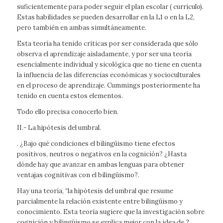
suficientemente para poder seguir el plan escolar ( currículo).
Estas habilidades se pueden desarrollar en la L1 o en la L2,
pero también en ambas simultáneamente.
Esta teoría ha tenido críticas por ser considerada que sólo
observa el aprendizaje aisladamente, y por ser una teoría
esencialmente individual y sicológica que no tiene en cuenta
la influencia de las diferencias económicas y socioculturales
en el proceso de aprendizaje. Cummings posteriormente ha
tenido en cuenta estos elementos.
Todo ello precisa conocerlo bien.
II.- La hipótesis del umbral.
. ¿Bajo qué condiciones el bilingüismo tiene efectos
positivos, neutros o negativos en la cognición? ¿Hasta
dónde hay que avanzar en ambas lenguas para obtener
ventajas cognitivas con el bilingüismo?.
Hay una teoría, “la hipótesis del umbral que resume
parcialmente la relación existente entre bilingüismo y
conocimiento. Esta teoría sugiere que la investigación sobre
cognición y bilingüismo se explica mejor con la idea de 2