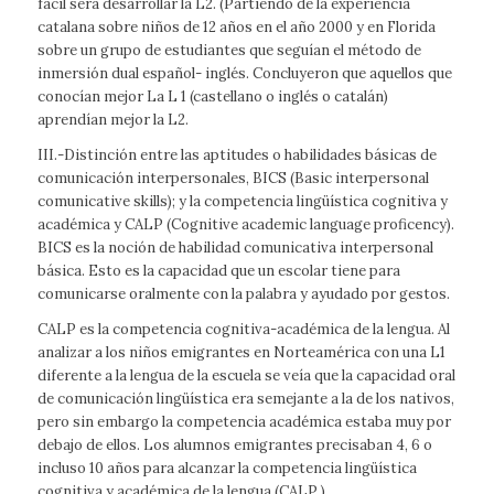
fácil será desarrollar la L2. (Partiendo de la experiencia
catalana sobre niños de 12 años en el año 2000 y en Florida
sobre un grupo de estudiantes que seguían el método de
inmersión dual español- inglés. Concluyeron que aquellos que
conocían mejor La L 1 (castellano o inglés o catalán)
aprendían mejor la L2.
III.-Distinción entre las aptitudes o habilidades básicas de
comunicación interpersonales, BICS (Basic interpersonal
comunicative skills); y la competencia lingüística cognitiva y
académica y CALP (Cognitive academic language proficency).
BICS es la noción de habilidad comunicativa interpersonal
básica. Esto es la capacidad que un escolar tiene para
comunicarse oralmente con la palabra y ayudado por gestos.
CALP es la competencia cognitiva-académica de la lengua. Al
analizar a los niños emigrantes en Norteamérica con una L1
diferente a la lengua de la escuela se veía que la capacidad oral
de comunicación lingüística era semejante a la de los nativos,
pero sin embargo la competencia académica estaba muy por
debajo de ellos. Los alumnos emigrantes precisaban 4, 6 o
incluso 10 años para alcanzar la competencia lingüística
cognitiva y académica de la lengua (CALP ).