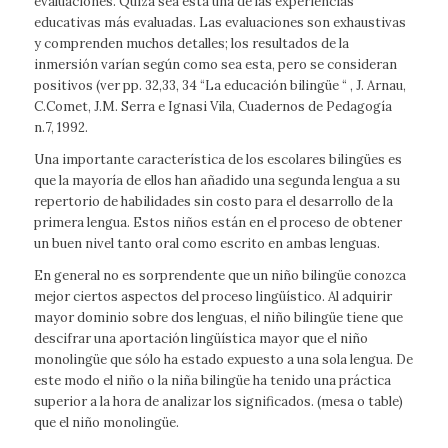
evaluaciones. Quizá sea esta una de las experiencias
educativas más evaluadas. Las evaluaciones son exhaustivas
y comprenden muchos detalles; los resultados de la
inmersión varían según como sea esta, pero se consideran
positivos (ver pp. 32,33, 34 “La educación bilingüe “ , J. Arnau,
C.Comet, J.M. Serra e Ignasi Vila, Cuadernos de Pedagogía
n.7, 1992.
Una importante característica de los escolares bilingües es
que la mayoría de ellos han añadido una segunda lengua a su
repertorio de habilidades sin costo para el desarrollo de la
primera lengua. Estos niños están en el proceso de obtener
un buen nivel tanto oral como escrito en ambas lenguas.
En general no es sorprendente que un niño bilingüe conozca
mejor ciertos aspectos del proceso lingüístico. Al adquirir
mayor dominio sobre dos lenguas, el niño bilingüe tiene que
descifrar una aportación lingüística mayor que el niño
monolingüe que sólo ha estado expuesto a una sola lengua. De
este modo el niño o la niña bilingüe ha tenido una práctica
superior a la hora de analizar los significados. (mesa o table)
que el niño monolingüe.