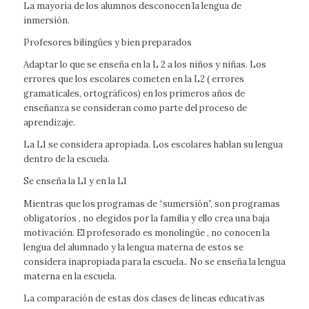
La mayoría de los alumnos desconocen la lengua de
inmersión.
Profesores bilingües y bien preparados
Adaptar lo que se enseña en la L 2 a los niños y niñas. Los
errores que los escolares cometen en la L2 ( errores
gramaticales, ortográficos) en los primeros años de
enseñanza se consideran como parte del proceso de
aprendizaje.
La L1 se considera apropiada. Los escolares hablan su lengua
dentro de la escuela.
Se enseña la L1 y en la L1
Mientras que los programas de “sumersión”, son programas
obligatorios , no elegidos por la familia y ello crea una baja
motivación. El profesorado es monolingüe , no conocen la
lengua del alumnado y la lengua materna de estos se
considera inapropiada para la escuela.. No se enseña la lengua
materna en la escuela.
La comparación de estas dos clases de líneas educativas