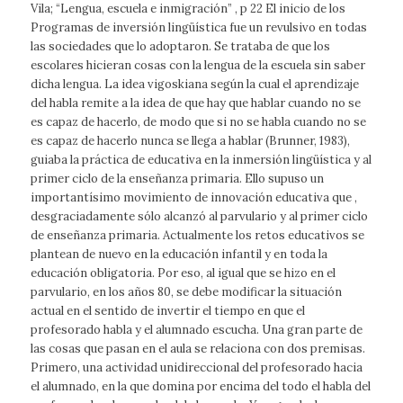
Vila; “Lengua, escuela e inmigración” , p 22 El inicio de los
Programas de inversión lingüística fue un revulsivo en todas
las sociedades que lo adoptaron. Se trataba de que los
escolares hicieran cosas con la lengua de la escuela sin saber
dicha lengua. La idea vigoskiana según la cual el aprendizaje
del habla remite a la idea de que hay que hablar cuando no se
es capaz de hacerlo, de modo que si no se habla cuando no se
es capaz de hacerlo nunca se llega a hablar (Brunner, 1983),
guiaba la práctica de educativa en la inmersión lingüística y al
primer ciclo de la enseñanza primaria. Ello supuso un
importantísimo movimiento de innovación educativa que ,
desgraciadamente sólo alcanzó al parvulario y al primer ciclo
de enseñanza primaria. Actualmente los retos educativos se
plantean de nuevo en la educación infantil y en toda la
educación obligatoria. Por eso, al igual que se hizo en el
parvulario, en los años 80, se debe modificar la situación
actual en el sentido de invertir el tiempo en que el
profesorado habla y el alumnado escucha. Una gran parte de
las cosas que pasan en el aula se relaciona con dos premisas.
Primero, una actividad unidireccional del profesorado hacia
el alumnado, en la que domina por encima del todo el habla del