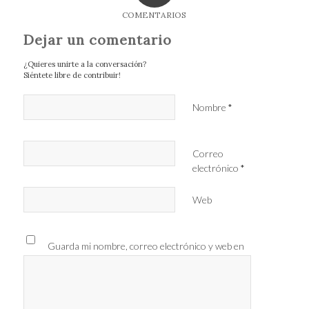
COMENTARIOS
Dejar un comentario
¿Quieres unirte a la conversación?
Siéntete libre de contribuir!
Nombre
*
Correo
electrónico
*
Web
Guarda mi nombre, correo electrónico y web en
este navegador para la próxima vez que comente.