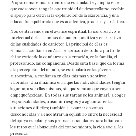
Proporcionaremos un entorno estimulante y amplio en el
que cada joven tenga la oportunidad de desarrollarse, recibir
el apoyo para cultivar la exploración de la existencia, y una
educación equilibrada que es académica, práctica y artística.
Nos centraremos en el avance espiritual, físico, creativo e
intelectual de las alumnas de manera positiva y en el cultivo
de las cualidades de carácter. La principal de ellas es
el
iman
la confianza en Allah, el corazón de todo, a partir de
ahí se extiende la confianza en la creación, en la familia, el
profesorado, las compañeras. Desde esta base, que da forma
a la percepción del mundo, se estimulará en las jóvenes la
autoestima, la confianza en ellas mismas y sentirse
valoradas. Una dinámica en la que las individualidades tengan
lugar para ser ellas mismas, sin que sientan que vayan a ser
empequeñecidas. En todas sus tareas se les animará a coger
responsabilidades, a asumir riesgos y a aguantar en las
situaciones difíciles; también a avanzar en zonas
desconocidas y a encontrar un equilibrio entre la necesidad
del apoyo escolar y sus propias capacidades para lidiar con
los retos que la búsqueda del conocimiento, la vida social les
presenta.