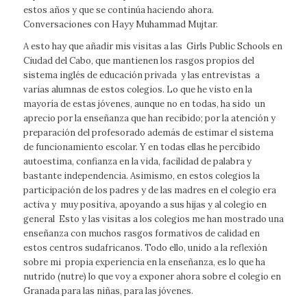
estos años y que se continúa haciendo ahora.
Conversaciones con Hayy Muhammad Mujtar.
A esto hay que añadir mis visitas a las Girls Public Schools en
Ciudad del Cabo, que mantienen los rasgos propios del
sistema inglés de educación privada y las entrevistas a
varias alumnas de estos colegios. Lo que he visto en la
mayoría de estas jóvenes, aunque no en todas, ha sido un
aprecio por la enseñanza que han recibido; por la atención y
preparación del profesorado además de estimar el sistema
de funcionamiento escolar. Y en todas ellas he percibido
autoestima, confianza en la vida, facilidad de palabra y
bastante independencia. Asimismo, en estos colegios la
participación de los padres y de las madres en el colegio era
activa y muy positiva, apoyando a sus hijas y al colegio en
general Esto y las visitas a los colegios me han mostrado una
enseñanza con muchos rasgos formativos de calidad en
estos centros sudafricanos. Todo ello, unido a la reflexión
sobre mi propia experiencia en la enseñanza, es lo que ha
nutrido (nutre) lo que voy a exponer ahora sobre el colegio en
Granada para las niñas, para las jóvenes.