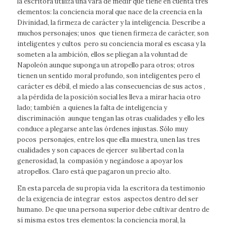
la escritora utiliza una vara de medir que tiene en cuenta tres
elementos: la conciencia moral que nace de la creencia en la
Divinidad, la firmeza de carácter y la inteligencia. Describe a
muchos personajes; unos que tienen firmeza de carácter, son
inteligentes y cultos pero su conciencia moral es escasa y la
someten a la ambición, ellos se pliegan a la voluntad de
Napoleón aunque suponga un atropello para otros; otros
tienen un sentido moral profundo, son inteligentes pero el
carácter es débil, el miedo a las consecuencias de sus actos ,
a la pérdida de la posición social les lleva a mirar hacia otro
lado; también a quienes la falta de inteligencia y
discriminación aunque tengan las otras cualidades y ello les
conduce a plegarse ante las órdenes injustas. Sólo muy
pocos personajes, entre los que ella muestra, unen las tres
cualidades y son capaces de ejercer su libertad con la
generosidad, la compasión y negándose a apoyar los
atropellos. Claro está que pagaron un precio alto.
En esta parcela de su propia vida la escritora da testimonio
de la exigencia de integrar estos aspectos dentro del ser
humano. De que una persona superior debe cultivar dentro de
sí misma estos tres elementos: la conciencia moral, la