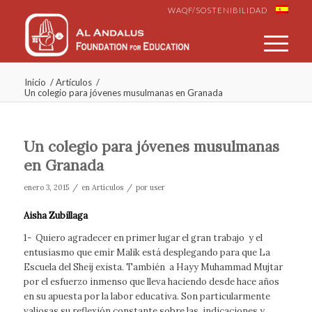
WAQF/SOSTENIBILIDAD
Inicio
/
Artículos
/
Un colegio para jóvenes musulmanas en Granada
Un colegio para jóvenes musulmanas
en Granada
/
/
enero 3, 2015
en
Artículos
por
user
Aisha Zubillaga
1- Quiero agradecer en primer lugar el gran trabajo y el
entusiasmo que emir Malik está desplegando para que La
Escuela del Sheij exista. También a Hayy Muhammad Mujtar
por el esfuerzo inmenso que lleva haciendo desde hace años
en su apuesta por la labor educativa. Son particularmente
valiosas su reflexión constante sobre las indicaciones y