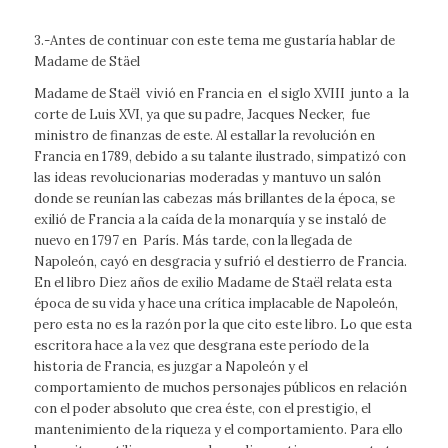
3.-Antes de continuar con este tema me gustaría hablar de
Madame de Stäel
Madame de Staël vivió en Francia en el siglo XVIII junto a la
corte de Luis XVI, ya que su padre, Jacques Necker, fue
ministro de finanzas de este. Al estallar la revolución en
Francia en 1789, debido a su talante ilustrado, simpatizó con
las ideas revolucionarias moderadas y mantuvo un salón
donde se reunían las cabezas más brillantes de la época, se
exilió de Francia a la caída de la monarquía y se instaló de
nuevo en 1797 en París. Más tarde, con la llegada de
Napoleón, cayó en desgracia y sufrió el destierro de Francia.
En el libro
Diez años de exilio
Madame de Staël relata esta
época de su vida y hace una crítica implacable de Napoleón,
pero esta no es la razón por la que cito este libro. Lo que esta
escritora hace a la vez que desgrana este período de la
historia de Francia, es juzgar a Napoleón y el
comportamiento de muchos personajes públicos en relación
con el poder absoluto que crea éste, con el prestigio, el
mantenimiento de la riqueza y el comportamiento. Para ello